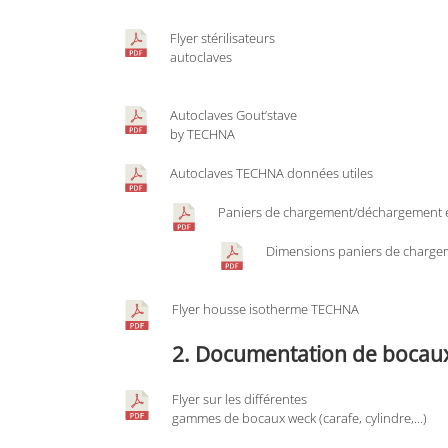
Flyer stérilisateurs
autoclaves
Autoclaves Gout’stave
by TECHNA
Autoclaves TECHNA données
utiles
Paniers de chargement/déchargement e
Dimensions paniers de charge
Flyer housse isotherme TECHNA
2. Documentation de bocau
Flyer sur les différentes
gammes de bocaux weck (carafe, cylindre,…)