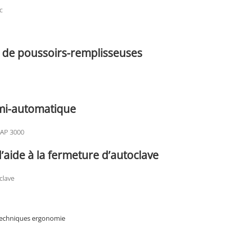
c
 de poussoirs-remplisseuses
mi-automatique
CAP 3000
aide à la fermeture d’autoclave
clave
techniques ergonomie