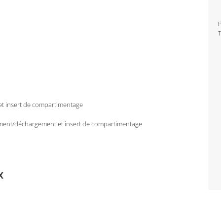
P
T
t insert de compartimentage
ment/déchargement et insert de compartimentage
x