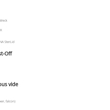
 Weck
CK
NA SterLid
t-Off
ous vide
xer, falcon)