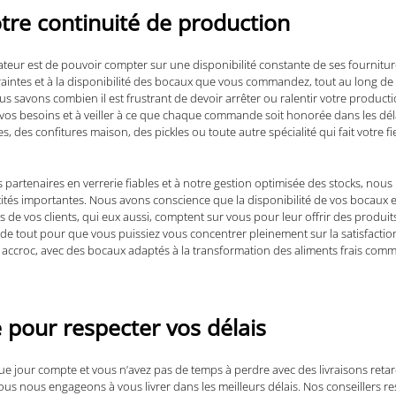
otre continuité de production
mateur est de pouvoir compter sur une disponibilité constante de ses fourni
aintes et à la disponibilité des bocaux que vous commandez, tout au long de
us savons combien il est frustrant de devoir arrêter ou ralentir votre product
os besoins et à veiller à ce que chaque commande soit honorée dans les déla
ttes, des confitures maison, des pickles ou toute autre spécialité qui fait votr
es partenaires en verrerie fiables et à notre gestion optimisée des stocks,
tités importantes. Nous avons conscience que la disponibilité de vos bocaux e
s de vos clients, qui eux aussi, comptent sur vous pour leur offrir des produi
de tout pour que vous puissiez vous concentrer pleinement sur la satisfaction d
croc, avec des bocaux adaptés à la transformation des aliments frais comme 
e pour respecter vos délais
Chaque jour compte et vous n’avez pas de temps à perdre avec des livraisons 
ous nous engageons à vous livrer dans les meilleurs délais. Nos conseillers re