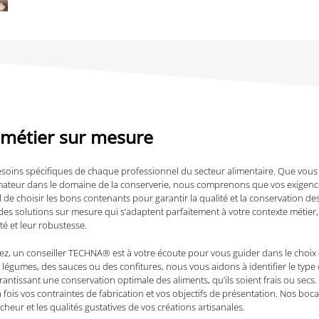
e métier sur mesure
ns spécifiques de chaque professionnel du secteur alimentaire. Que vous soy
mateur dans le domaine de la conserverie, nous comprenons que vos exigences 
de choisir les bons contenants pour garantir la qualité et la conservation de
s solutions sur mesure qui s’adaptent parfaitement à votre contexte métier,
é et leur robustesse.
osez, un conseiller TECHNA® est à votre écoute pour vous guider dans le choix
s légumes, des sauces ou des confitures, nous vous aidons à identifier le typ
antissant une conservation optimale des aliments, qu’ils soient frais ou sec
fois vos contraintes de fabrication et vos objectifs de présentation. Nos boc
cheur et les qualités gustatives de vos créations artisanales.