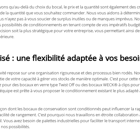
ns qu’au-delà du choix du bocal, le prix et la quantité sont également des c
n de la quantité que vous souhaitez commander. Nous vous aidons à détermin
us n’ayez pas à vous soucier de surplus inutiles ou de manques imprévus. Nos 
ossibilités de conditionnements en tenant compte de vos impératifs budgéta
ision soit la plus stratégique pour votre entreprise, vous permettant ainsi de
périeure.
é : une flexibilité adaptée à vos beso
ité repose sur une organisation rigoureuse et des processus bien rodés. 
rtie de votre capacité à gérer vos stocks de manière optimale. C’est pour ce
z pour des bocaux en verre type Twist Off ou des bocaux WECK® à clips pour
 équipe est prête à vous proposer le conditionnement existant le plus adapté 
on dont les bocaux de conservation sont conditionnés peut influencer la rapi
acilité de rangement. C’est pourquoi nous travaillons en étroite collaboratio
. Vous avez besoin de palettes industrielles pour faciliter le transport intern
os possibilités.