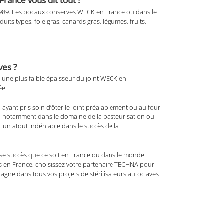
rance vous dit tout !
989. Les bocaux conserves WECK en France ou dans le
uits types, foie gras, canards gras, légumes, fruits,
ves ?
une plus faible épaisseur du joint WECK en
ée.
 ayant pris soin d’ôter le joint préalablement ou au four
ce, notamment dans le domaine de la pasteurisation ou
t un atout indéniable dans le succès de la
se succès que ce soit en France ou dans le monde
es en France, choisissez votre partenaire TECHNA pour
ne dans tous vos projets de stérilisateurs autoclaves