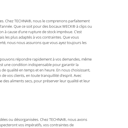
tures. Chez TECHNA®, nous le comprenons parfaitement
 l’année. Que ce soit pour des bocaux WECK® à clips ou
ion à cause d’une rupture de stock imprévue. C’est
is les plus adaptés à vos contraintes. Que vous
e fierté, nous nous assurons que vous ayez toujours les
 nous pouvons répondre rapidement à vos demandes, même
st une condition indispensable pour garantir la
ts de qualité en temps et en heure. En nous choisissant,
e vos clients, en toute tranquillité d’esprit. Avec
des aliments secs, pour préserver leur qualité et leur
retardées ou désorganisées. Chez TECHNA®, nous avons
specteront vos impératifs, vos contraintes de