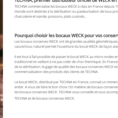
TECHNA, premier distributeur officiel de WECK en F
TECHNA commercialise les bocaux WECK à clips en France depuis 1
monde sont destinés à la stérilisation ou pasteurisation de tous prod
charcuterie et viande, poissons, plats cuisinés…
Pourquoi choisir les bocaux WECK pour vos conser
Les bocaux conserves WECK ont de grandes qualités géométriques, 
caoutchouc naturel permet l’ouverture du bocal WECK de façon ais
Il est tout à fait possible de passer le bocal WECK au micro-ondes en
traditionnel en veillant à ne pas créer de choc thermique. En Fran
de la stérilisation, le gage de qualité des bocaux conserves WECK es
commercialisation des produits des clients de TECHNA.
Le bocal WECK, distribué par TECHNA en France, connait un immen
entier. A vous de faire le bon choix ! En matière de bocaux conserv
les bocaux conserves WECK. TECHNA vous conseille et vous accompag
TECHNA et de bocaux conserves WECK.