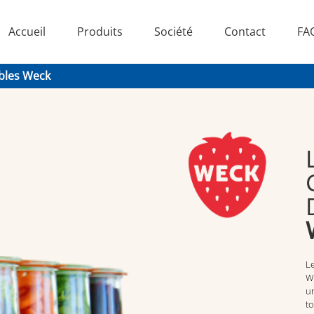
Accueil
Produits
Société
Contact
FA
bles Weck
L
W
un
to