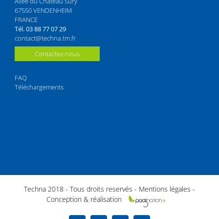
Allée du Château Sury
67550 VENDENHEIM
FRANCE
Tél. 03 88 77 07 29
contact@techna.tm.fr
Contactez-nous
FAQ
Téléchargements
Techna 2018 - Tous droits reservés -
Mentions légales
-
Conception & réalisation