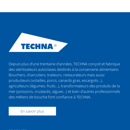
Depuis plus d’une trentaine d’années, TECHNA conçoit et fabrique
des stérilisateurs autoclaves destinés à la conserverie alimentaire.
Bouchers, charcutiers, traiteurs, restaurateurs mais aussi
producteurs (volailles, porcs, canards gras, escargots…),
agriculteurs (légumes, fruits…), transformateurs des produits de la
mer (poissons, crustacés, algues…) et bien d’autres professionnels
des métiers de bouche font confiance à TECHNA.
En savoir plus